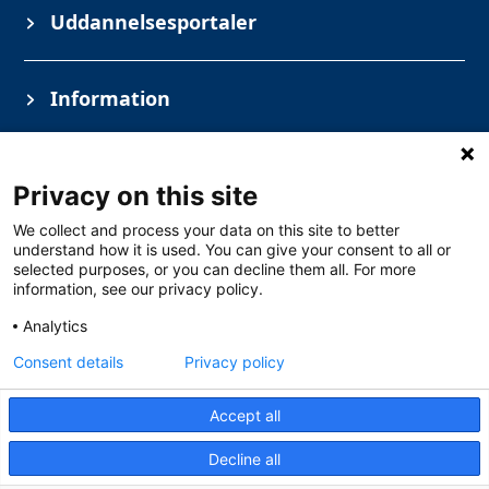
Uddannelsesportaler
Information
Privacy on this site
We collect and process your data on this site to better
understand how it is used. You can give your consent to all or
selected purposes, or you can decline them all. For more
information, see our privacy policy.
Copyright © Solar Danmark A/S
Analytics
Industrivej vest 43, 6600 Vejen
+45 76 52 74 48
CVR 1590 8416
Consent details
Privacy policy
Åbningstider
Mandag – Torsdag 07.30-16.00
Accept all
Fredag 07.30-14.
Læs mere
Decline all