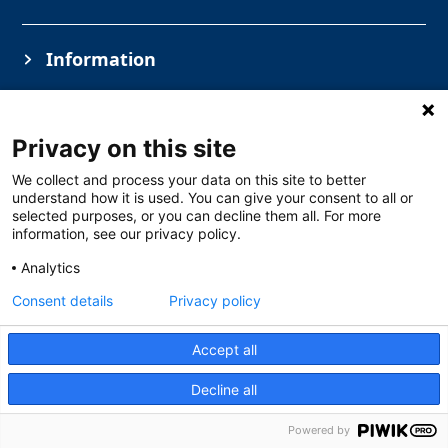
Information
Privacy on this site
We collect and process your data on this site to better
understand how it is used. You can give your consent to all or
selected purposes, or you can decline them all. For more
information, see our privacy policy.
Copyright © Solar Danmark A/S
Analytics
Industrivej vest 43, 6600 Vejen
+45 76 52 74 48
CVR 1590 8416
Consent details
Privacy policy
Åbningstider
Mandag – Torsdag 07.30-16.00
Accept all
Fredag 07.30-14.
Læs mere
Decline all
Powered by